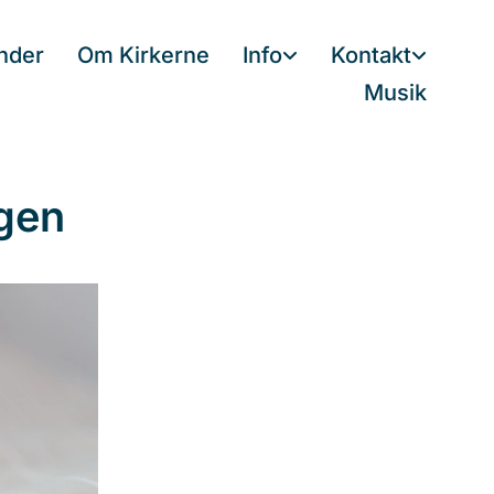
nder
Om Kirkerne
Info
Kontakt
Musik
gen