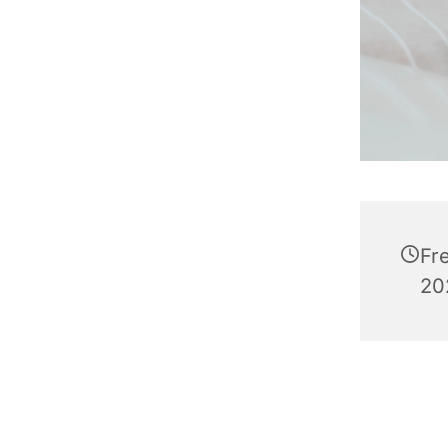
Fr
202