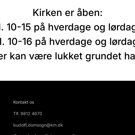
Kirken er åben:
. 10-15 på hverdage og lørdag
l. 10-16 på hverdage og lørdag
r kan være lukket grundet ha
Kontakt os
Tlf.
9812 4670
budolfi.domsogn@km.dk