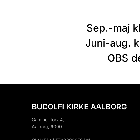
Sep.-maj kl
Juni-aug. k
OBS de
BUDOLFI KIRKE AALBORG
Gammel Torv 4,
Aalborg, 9000