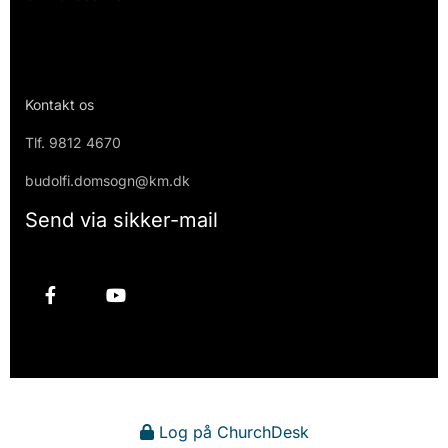
Kontakt os
Tlf.
9812 4670
budolfi.domsogn@km.dk
Send via sikker-mail
Log på ChurchDesk