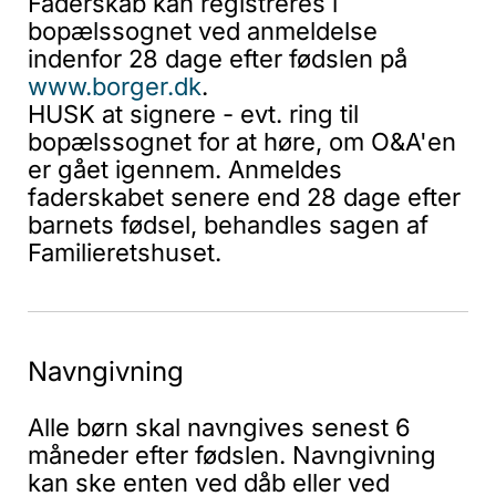
Faderskab kan registreres i
bopælssognet ved anmeldelse
indenfor 28 dage efter fødslen på
www.borger.dk
.
HUSK at signere - evt. ring til
bopælssognet for at høre, om O&A'en
er gået igennem. Anmeldes
faderskabet senere end 28 dage efter
barnets fødsel, behandles sagen af
Familieretshuset.
Navngivning
Alle børn skal navngives senest 6
måneder efter fødslen. Navngivning
kan ske enten ved dåb eller ved