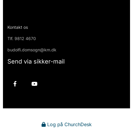
Kontakt os
Tlf.
9812 4670
budolfi.domsogn@km.dk
Send via sikker-mail
Log på ChurchDesk