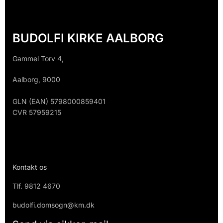
BUDOLFI KIRKE AALBORG
Gammel Torv 4,
Aalborg, 9000
GLN (EAN) 5798000859401
CVR 57959215
Kontakt os
Tlf.
9812 4670
budolfi.domsogn@km.dk